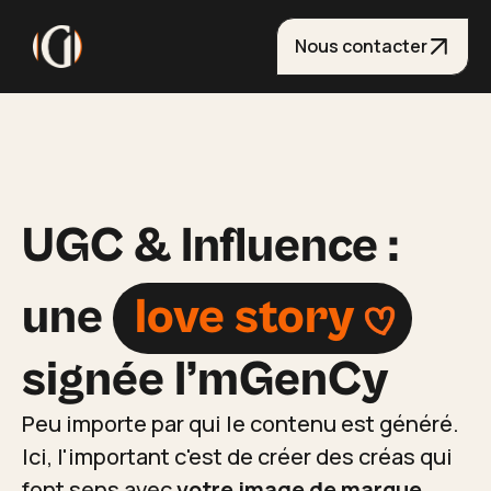
Nous contacter
UGC & Influence :
une
love story
signée I’mGenCy
Peu importe par qui le contenu est généré.
Ici, l'important c'est de créer des créas qui
font sens avec
votre image de marque.